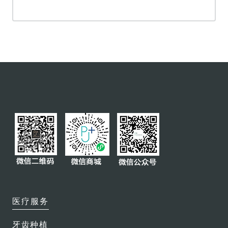
微创复杂拔牙
瓷贴面
全口或部分义齿
牙冠及牙桥
智齿拔除
牙齿美白
磨牙保护套
特色服务
保险直付
医疗服务
会员俱乐部
医生团队
牙齿种植