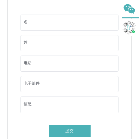
综合口腔检查
舒适洁牙
名
牙种植
姓
正畸治疗
涂氟及窝沟封闭
电话
树脂补牙
电子邮件
牙髓切除术
根管治疗
信息
根面平整及刮治
影像CT
提交
复杂拔牙