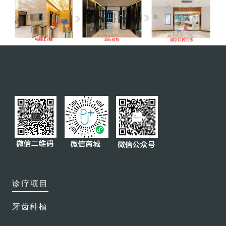
微创复杂拔牙
瓷贴面
全口或部分义齿
牙冠及牙桥
智齿拔除
牙齿美白
磨牙保护套
特色服务
保险直付
诊疗项目
会员俱乐部
牙齿种植
医生团队