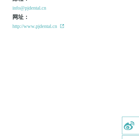
info@pjdental.cn
网址：
http://www.pjdental.cn
首页
关于我们
医疗服务
微创植牙
牙齿矫正
美学修复
牙周治疗
牙体牙髓
儿童齿科