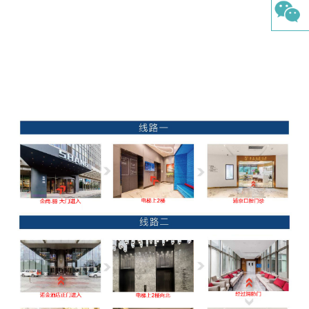
综合口腔检查
舒适洁牙
牙种植
正畸治疗
涂氟及窝沟封闭
树脂补牙
牙髓切除术
根管治疗
根面平整及刮治
影像CT
复杂拔牙