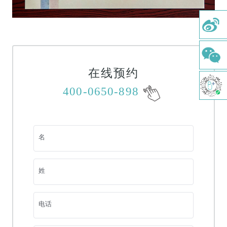
牙周治疗
牙体牙髓
儿童齿科
综合口腔检查
在线预约
舒适洁牙
400-0650-898
牙种植
正畸治疗
名
涂氟及窝沟封闭
树脂补牙
姓
牙髓切除术
电话
根管治疗