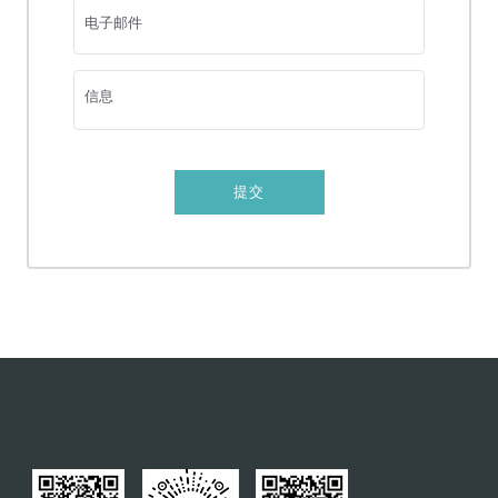
根面平整及刮治
电子邮件
影像CT
复杂拔牙
信息
微创复杂拔牙
瓷贴面
提交
全口或部分义齿
牙冠及牙桥
智齿拔除
牙齿美白
磨牙保护套
特色服务